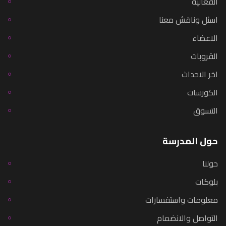
الفعالية
اسئل وناقش معنا
الاعضاء
القروبات
اخر الاحداث
الكورسات
التسوق
حول المدرسة
حولنا
بلوكات
معلومات واستفسارات
التواصل والانضمام