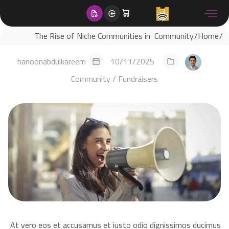
content
The Rise of Niche Communities in
Community
Home
Modern Forums
hanoonabdulkareem
10/11/2025
Community
/
Fundraisers
At vero eos et accusamus et iusto odio dignissimos ducimus