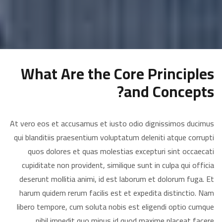
What Are the Core Principles
and Concepts?
At vero eos et accusamus et iusto odio dignissimos ducimus
qui blanditiis praesentium voluptatum deleniti atque corrupti
quos dolores et quas molestias excepturi sint occaecati
cupiditate non provident, similique sunt in culpa qui officia
deserunt mollitia animi, id est laborum et dolorum fuga. Et
harum quidem rerum facilis est et expedita distinctio. Nam
libero tempore, cum soluta nobis est eligendi optio cumque
nihil impedit quo minus id quod maxime placeat facere