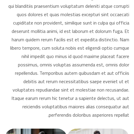
qui blanditiis praesentium voluptatum deleniti atque corrupti
quos dolores et quas molestias excepturi sint occaecati
cupiditate non provident, similique sunt in culpa qui officia
deserunt mollitia animi, id est laborum et dolorum fuga. Et
harum quidem rerum facilis est et expedita distinctio. Nam
libero tempore, cum soluta nobis est eligendi optio cumque
nihil impedit quo minus id quod maxime placeat facere
possimus, omnis voluptas assumenda est, omnis dolor
repellendus. Temporibus autem quibusdam et aut officiis
debitis aut rerum necessitatibus saepe eveniet ut et
voluptates repudiandae sint et molestiae non recusandae.
Itaque earum rerum hic tenetur a sapiente delectus, ut aut
reiciendis voluptatibus maiores alias consequatur aut
perferendis doloribus asperiores repellat.